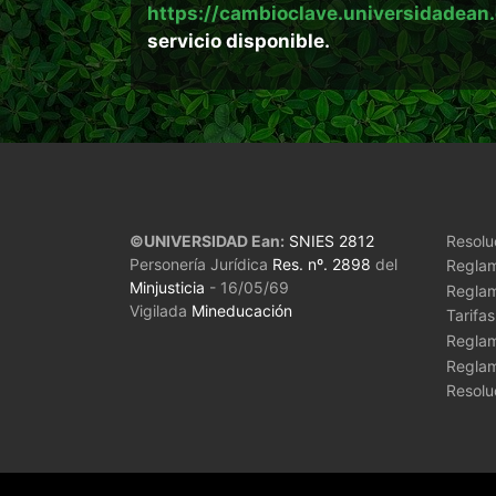
https://cambioclave.universidadean
servicio disponible.
Leg
©UNIVERSIDAD Ean:
SNIES 2812
Resolu
Personería Jurídica
Res. nº. 2898
del
Reglam
Minjusticia
- 16/05/69
Reglam
Vigilada
Mineducación
Tarifas
Reglam
Reglam
Resolu