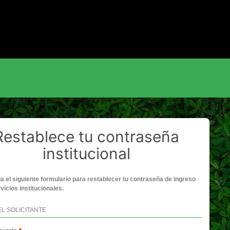
Restablece tu contraseña
institucional
ia el siguiente formulario para restablecer tu contraseña de ingreso
rvicios institucionales.
L SOLICITANTE