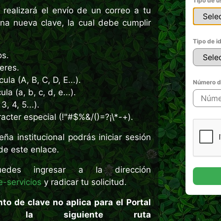
Tipo de u
a realizará el envío de un correo a tu
una nueva clave, la cual debe cumplir
Tipo de i
os.
eres.
a (A, B, C, D, E...).
Número de
a (a, b, c, d, e...).
, 4, 5...).
acter especial (!"#$%&/()=?¡\*-+).
a institucional podrás iniciar sesión
sde
este enlace
.
uedes ingresar a la dirección
-servicios
y radicar tu solicitud.
to de clave no aplica para el Portal
e la siguiente ruta