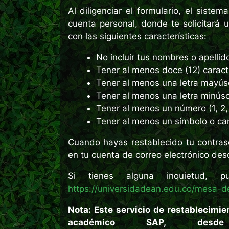
Al diligenciar el formulario, el sistem
cuenta personal, donde te solicitará 
con las siguientes características:
No incluir tus nombres o apellid
Tener al menos doce (12) caract
Tener al menos una letra mayúscul
Tener al menos una letra minúscul
Tener al menos un número (1, 2, 3
Tener al menos un símbolo o car
Cuando hayas restablecido tu contraseñ
en tu cuenta de correo electrónico de
Si tienes alguna inquietud, p
https://universidadean.edu.co/mesa-de
Nota: Este servicio de restablecimien
académico SAP, desd